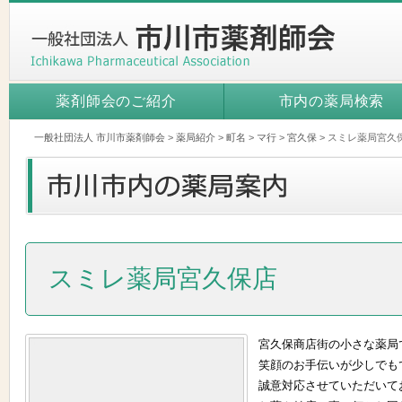
薬剤師会のご紹介
市内の薬局検索
一般社団法人 市川市薬剤師会
>
薬局紹介
>
町名
>
マ行
>
宮久保
>
スミレ薬局宮久
スミレ薬局宮久保店
宮久保商店街の小さな薬局
笑顔のお手伝いが少しでも
誠意対応させていただいて