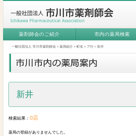
薬剤師会のご紹介
市内の薬局検索
一般社団法人 市川市薬剤師会
>
薬局紹介
>
町名
>
ア行
>
新井
新井
0店
検索結果：
薬局の登録がありませんでした。