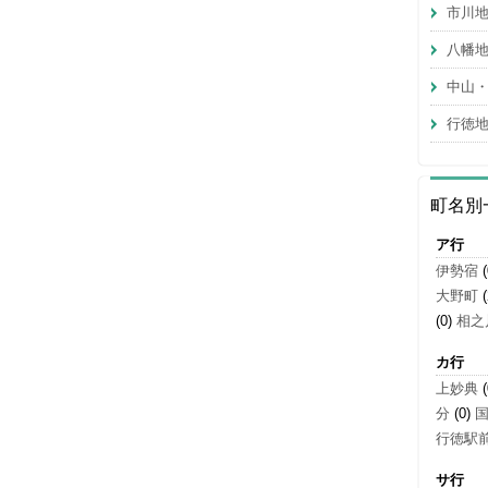
市川
八幡
中山
行徳
町名別
ア行
伊勢宿
(
大野町
(
(0)
相之
カ行
上妙典
(
分
(0)
行徳駅
サ行