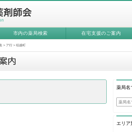
市内の薬局検索
在宅支援のご案内
名
>
ア行
>
稲越町
薬局名
エリア