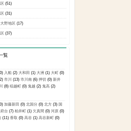
地区
(51)
地区
(31)
・大野地区
(17)
地区
(37)
一覧
0)
入船
(2)
大和田
(1)
大洲
(1)
大町
(0)
2)
市川
(13)
市川南
(6)
押切
(0)
新井
川
(8)
稲越町
(0)
鬼越
(2)
鬼高
(2)
0)
加藤新田
(0)
北国分
(0)
北方
(3)
国
国府台
(7)
柏井町
(1)
欠真間
(0)
河原
(0)
前
(11)
香取
(0)
高谷
(1)
高谷新町
(0)