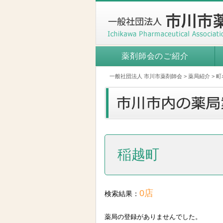
薬剤師会のご紹介
一般社団法人 市川市薬剤師会
>
薬局紹介
>
町
稲越町
0店
検索結果：
薬局の登録がありませんでした。