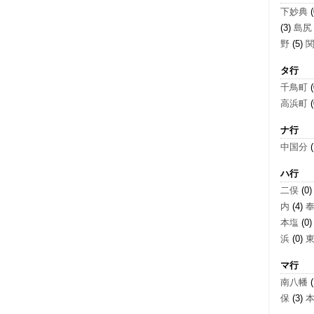
下妙典
(
(3)
島尻
野
(5)
タ行
千鳥町
(
高浜町
(
ナ行
中国分
(
ハ行
二俣
(0
内
(4)
本塩
(0
浜
(0)
マ行
南八幡
(
保
(3)