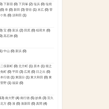
0)
下新宿
(0)
下貝塚
(2)
塩浜
(0)
塩焼
(0)
幸
(0)
新田
(3)
曽谷
(1)
末広
(0)
菅
関ケ島
(0)
須和田
(1)
0)
宝
(0)
富浜
(2)
田尻
(0)
稲荷木
(0)
0)
高石神
(0)
1)
中山
(0)
新浜
(0)
)
二俣新町
(0)
北方町
(1)
原木
(1)
堀之
奉免町
(0)
平田
(3)
広尾
(0)
日之出
(0)
)
本行徳
(1)
東国分
(1)
東大和田
(0)
東
東菅野
(1)
福栄
(0)
13)
南大野
(4)
南行徳
(5)
妙典
(3)
宮久
本北方
(0)
湊
(0)
湊新田
(0)
真間
(4)