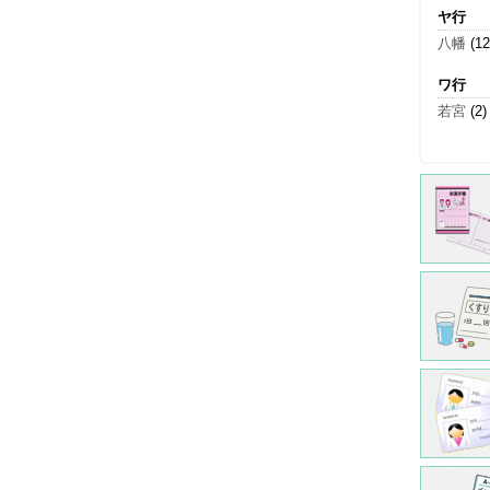
ヤ行
八幡
(12
ワ行
若宮
(2)