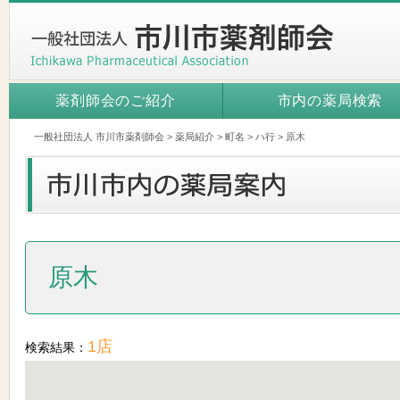
薬剤師会のご紹介
市内の薬局検索
一般社団法人 市川市薬剤師会
>
薬局紹介
>
町名
>
ハ行
>
原木
原木
1店
検索結果：