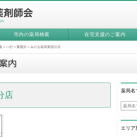
市内の薬局検索
在宅支援のご案内
名
>
ハ行
>
東国分
>
みのる薬局東国分店
薬局名
分店
エリア