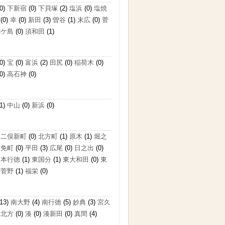
0)
下新宿
(0)
下貝塚
(2)
塩浜
(0)
塩焼
(0)
幸
(0)
新田
(3)
曽谷
(1)
末広
(0)
菅
関ケ島
(0)
須和田
(1)
0)
宝
(0)
富浜
(2)
田尻
(0)
稲荷木
(0)
0)
高石神
(0)
1)
中山
(0)
新浜
(0)
)
二俣新町
(0)
北方町
(1)
原木
(1)
堀之
奉免町
(0)
平田
(3)
広尾
(0)
日之出
(0)
)
本行徳
(1)
東国分
(1)
東大和田
(0)
東
東菅野
(1)
福栄
(0)
13)
南大野
(4)
南行徳
(5)
妙典
(3)
宮久
本北方
(0)
湊
(0)
湊新田
(0)
真間
(4)