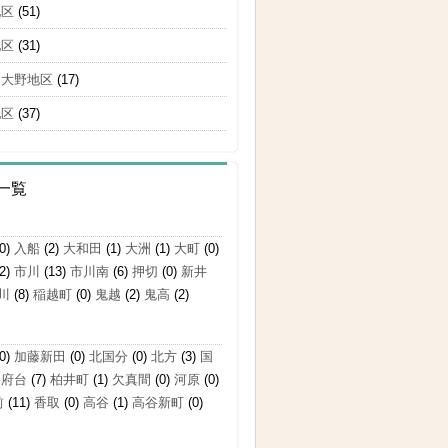
地区
(51)
地区
(31)
・大野地区
(17)
地区
(37)
一覧
0)
入船
(2)
大和田
(1)
大洲
(1)
大町
(0)
2)
市川
(13)
市川南
(6)
押切
(0)
新井
川
(8)
稲越町
(0)
鬼越
(2)
鬼高
(2)
0)
加藤新田
(0)
北国分
(0)
北方
(3)
国
国府台
(7)
柏井町
(1)
欠真間
(0)
河原
(0)
前
(11)
香取
(0)
高谷
(1)
高谷新町
(0)