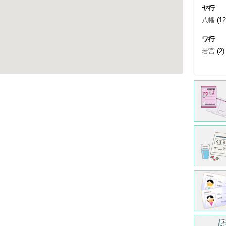
ヤ行
八幡
(12
ワ行
若宮
(2)