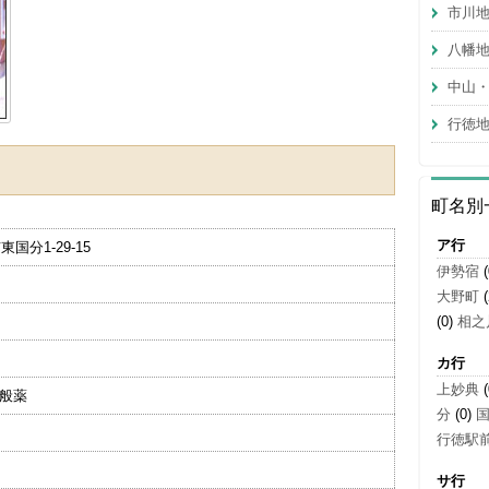
市川
八幡
中山
行徳
町名別
ア行
東国分1-29-15
伊勢宿
(
大野町
(
(0)
相之
カ行
上妙典
(
一般薬
分
(0)
行徳駅
サ行