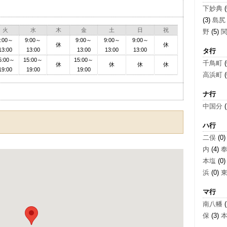
下妙典
(
(3)
島尻
火
水
木
金
土
日
祝
野
(5)
9:00～
9:00～
9:00～
9:00～
9:00～
休
休
13:00
13:00
13:00
13:00
13:00
タ行
5:00～
15:00～
15:00～
千鳥町
(
休
休
休
休
19:00
19:00
19:00
高浜町
(
ナ行
中国分
(
ハ行
二俣
(0
内
(4)
本塩
(0
浜
(0)
マ行
南八幡
(
保
(3)