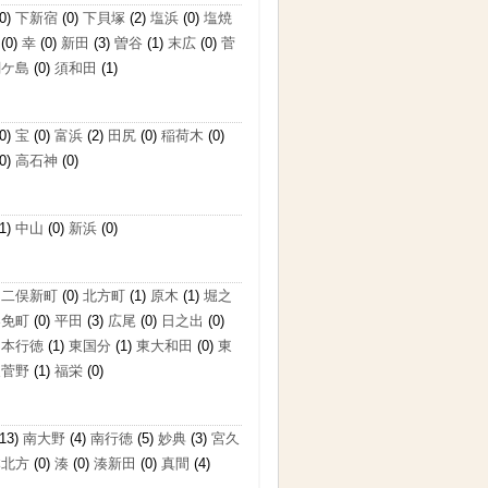
0)
下新宿
(0)
下貝塚
(2)
塩浜
(0)
塩焼
(0)
幸
(0)
新田
(3)
曽谷
(1)
末広
(0)
菅
関ケ島
(0)
須和田
(1)
0)
宝
(0)
富浜
(2)
田尻
(0)
稲荷木
(0)
0)
高石神
(0)
1)
中山
(0)
新浜
(0)
)
二俣新町
(0)
北方町
(1)
原木
(1)
堀之
奉免町
(0)
平田
(3)
広尾
(0)
日之出
(0)
)
本行徳
(1)
東国分
(1)
東大和田
(0)
東
東菅野
(1)
福栄
(0)
13)
南大野
(4)
南行徳
(5)
妙典
(3)
宮久
本北方
(0)
湊
(0)
湊新田
(0)
真間
(4)