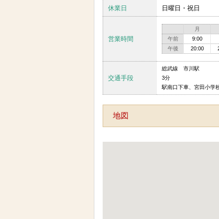
休業日
日曜日・祝日
月
営業時間
午前
9:00
午後
20:00
総武線 市川駅
交通手段
3分
駅南口下車、宮田小学
地図