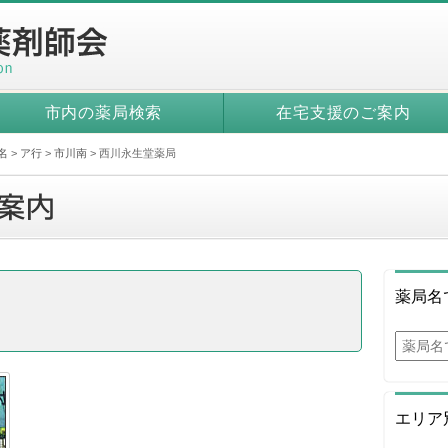
市内の薬局検索
在宅支援のご案内
名
>
ア行
>
市川南
>
西川永生堂薬局
薬局名
エリア