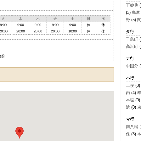
下妙典
(
(3)
島尻
火
水
木
金
土
日
祝
野
(5)
9:00
9:00
9:00
9:00
9:00
休
休
20:00
20:00
20:00
20:00
18:00
休
休
タ行
千鳥町
(
高浜町
(
校前
ナ行
中国分
(
ハ行
二俣
(0
内
(4)
本塩
(0
浜
(0)
マ行
南八幡
(
保
(3)