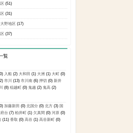
地区
(51)
地区
(31)
・大野地区
(17)
地区
(37)
一覧
0)
入船
(2)
大和田
(1)
大洲
(1)
大町
(0)
2)
市川
(13)
市川南
(6)
押切
(0)
新井
川
(8)
稲越町
(0)
鬼越
(2)
鬼高
(2)
0)
加藤新田
(0)
北国分
(0)
北方
(3)
国
国府台
(7)
柏井町
(1)
欠真間
(0)
河原
(0)
前
(11)
香取
(0)
高谷
(1)
高谷新町
(0)