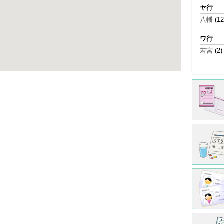
ヤ行
八幡
(12
ワ行
若宮
(2)