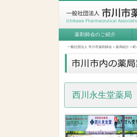
薬剤師会のご紹介
一般社団法人 市川市薬剤師会
>
薬局紹介
>
町
西川永生堂薬局