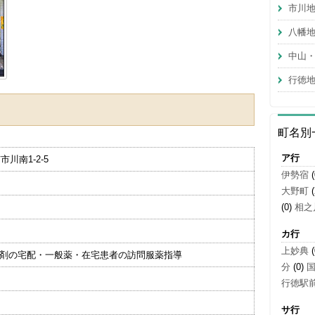
市川
八幡
中山
行徳
町名別
ア行
市川南1-2-5
伊勢宿
(
大野町
(
(0)
相之
カ行
上妙典
(
薬剤の宅配・一般薬・在宅患者の訪問服薬指導
分
(0)
行徳駅
サ行