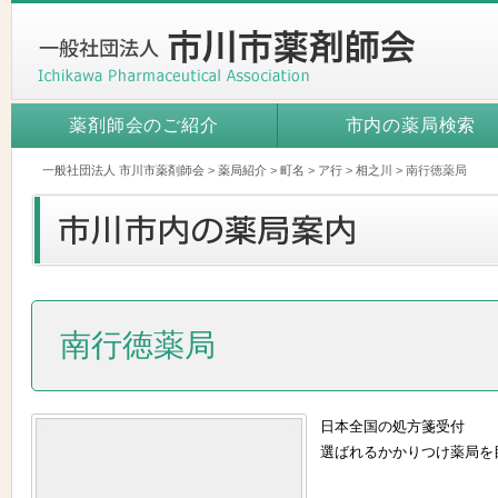
薬剤師会のご紹介
市内の薬局検索
一般社団法人 市川市薬剤師会
>
薬局紹介
>
町名
>
ア行
>
相之川
>
南行徳薬局
南行徳薬局
日本全国の処方箋受付
選ばれるかかりつけ薬局を