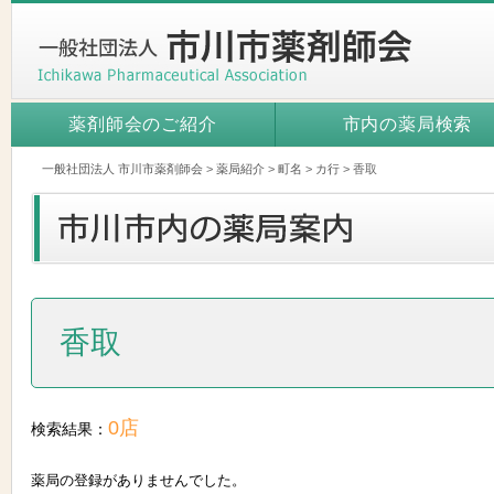
薬剤師会のご紹介
市内の薬局検索
一般社団法人 市川市薬剤師会
>
薬局紹介
>
町名
>
カ行
>
香取
香取
0店
検索結果：
薬局の登録がありませんでした。